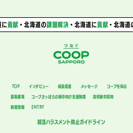
に
貢献
・北海道の
課題解決
・
北海道に
貢献
・北海道
TOP
インタビュー
成長促進
メッセージ
コープを知る
募集要項
コープさっぽろの新卒向け支援制度
高校新卒採用
新着情報
ENTRY
就活ハラスメント防止ガイドライン