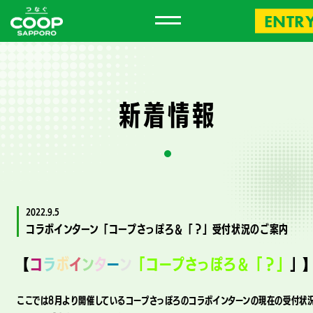
ENTR
新
着
情
報
2022.9.5
コラボインターン「コープさっぽろ＆「？」受付状況のご案内
【
コ
ラ
ボ
イ
ン
タ
ー
ン
「コープさっぽろ＆「？」
」
ここでは8月より開催しているコープさっぽろのコラボインターンの現在の受付状