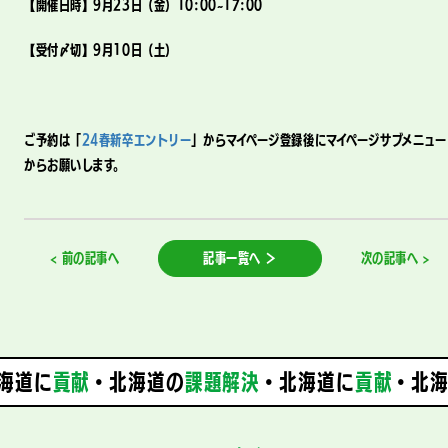
【開催日時】9月23日（金）10:00~17:00
【受付〆切】9月10日（土）
ご予約は「
24春新卒エントリー
」からマイページ登録後にマイページサブメニュー
からお願いします。
< 前の記事へ
記事一覧へ ＞
次の記事へ >
海道に
貢献
・北海道の
課題解決
・
北海道に
貢献
・北海