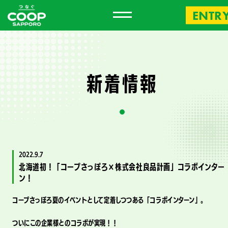
ENTR
新
着
情
報
2022.9.7
北海道初！「コープさっぽろ×株式会社良品計画」コラボインター
ン！
コープさっぽろ夏のイベントとして定着しつつある「コラボインターン」。
ついにこの企業様とのコラボが実現！！