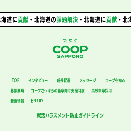
海道に
貢献
・北海道の
課題解決
・
北海道に
貢献
・北海
TOP
インタビュー
成長促進
メッセージ
コープを知る
募集要項
コープさっぽろの新卒向け支援制度
高校新卒採用
新着情報
ENTRY
就活ハラスメント防止ガイドライン