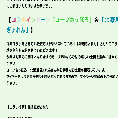
にご参加いただけますと幸いです。
【
コ
ラ
ボ
イ
ン
タ
ー
ン
「コープさっぽろ」
＆
「北海
ぎょれん」
】
毎年コラボをさせていただき大好評となっている「北海道ぎょれん」さんとのコラ
ボを今年も実施させていただきます！
今年は対面での開催となりますので、リアルならではの楽しい企画を是非ご担当く
ださい！
コープさっぽろ、北海道ぎょれんさんから特別なお土産も用意しています。
マイページより絶賛予約受付中となっておりますので、マイページ登録の上ご予約
ださい。
【コラボ相手】北海道ぎょれん