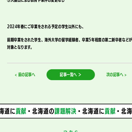
③入協日による教育や条件の変更なし
2024年春にご卒業をされる予定の学生以外にも、
前期卒業をされた学生、海外大学の留学経験者、卒業5年程度の第二新卒者など
対象となります。
< 前の記事へ
記事一覧へ ＞
次の記事へ >
海道に
貢献
・北海道の
課題解決
・
北海道に
貢献
・北海