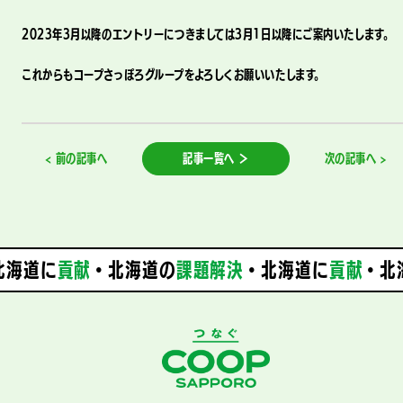
2023年3月以降のエントリーにつきましては3月1日以降にご案内いたします。
これからもコープさっぽろグループをよろしくお願いいたします。
< 前の記事へ
記事一覧へ ＞
次の記事へ >
海道に
貢献
・北海道の
課題解決
・
北海道に
貢献
・北