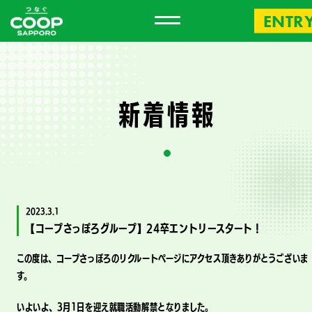
ENTR
新
着
情
報
2023.3.1
【コープさっぽろグループ】24卒エントリースタート！
この度は、コープさっぽろのリクルートページにアクセス頂きありがとうございま
す。
いよいよ、3月1日を迎え就職活動解禁となりました。