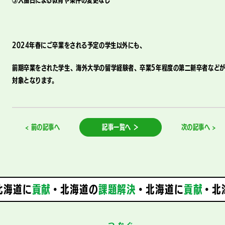
③入協日による教育や条件の変更なし
2024年春にご卒業をされる予定の学生以外にも、
前期卒業をされた学生、海外大学の留学経験者、卒業5年程度の第二新卒者など
対象となります。
< 前の記事へ
記事一覧へ ＞
次の記事へ >
海道に
貢献
・北海道の
課題解決
・
北海道に
貢献
・北