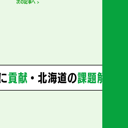
次の記事へ >
に
貢献
・北海道の
課題解決
・