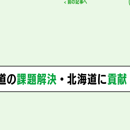
< 前の記事へ
の
課題解決
・
北海道に
貢献