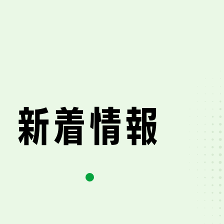
新
着
情
報