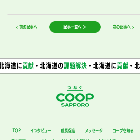
< 前の記事へ
記事一覧へ ＞
次の記事へ >
北海道に
貢献
・北海道の
課題解決
・
北海道に
貢献
・北
TOP
インタビュー
成長促進
メッセージ
コープを知る