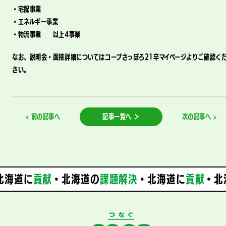
・宅配事業
・エネルギー事業
・物流事業 以上4事業
なお、説明会・面接詳細についてはコープさっぽろ21卒マイページよりご確認く
さい。
< 前の記事へ
記事一覧へ ＞
次の記事へ >
海道に
貢献
・北海道の
課題解決
・
北海道に
貢献
・北